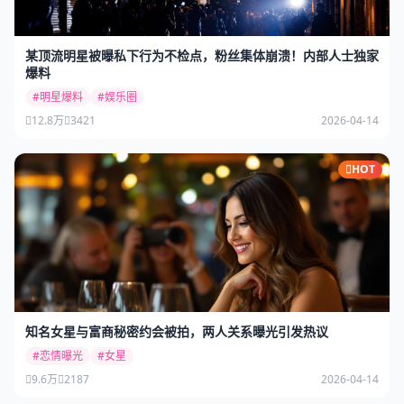
某顶流明星被曝私下行为不检点，粉丝集体崩溃！内部人士独家
爆料
#明星爆料
#娱乐圈
12.8万
3421
2026-04-14
HOT
知名女星与富商秘密约会被拍，两人关系曝光引发热议
#恋情曝光
#女星
9.6万
2187
2026-04-14