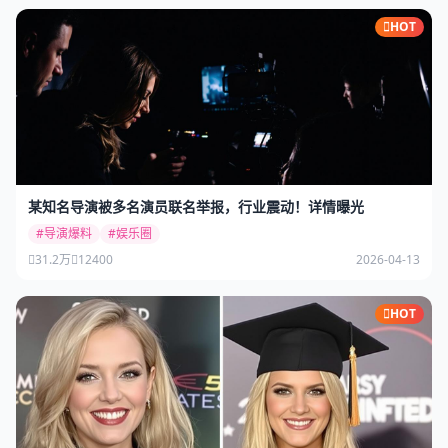
HOT
某知名导演被多名演员联名举报，行业震动！详情曝光
#导演爆料
#娱乐圈
31.2万
12400
2026-04-13
HOT