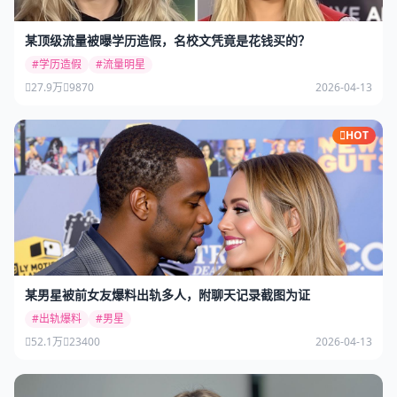
某顶级流量被曝学历造假，名校文凭竟是花钱买的？
#学历造假
#流量明星
27.9万
9870
2026-04-13
HOT
某男星被前女友爆料出轨多人，附聊天记录截图为证
#出轨爆料
#男星
52.1万
23400
2026-04-13