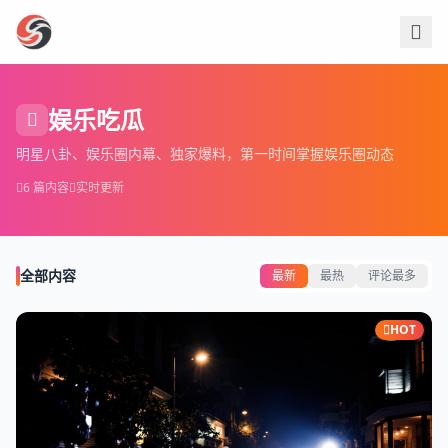
跳过导航
娱乐吃瓜
明星八卦、娱乐圈内幕、独家爆料，第一时间掌握娱乐圈动态
6 篇内容
实时更新
全部内容
最新
最热
评论最多
HOT