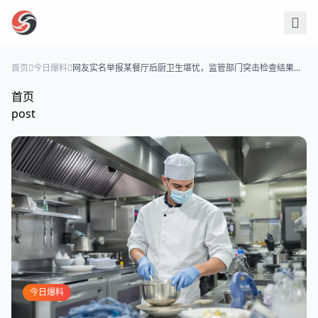
跳过导航
首页
今日爆料
网友实名举报某餐厅后厨卫生堪忧，监管部门突击检查结果出
炉
首页
post
今日爆料