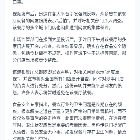
口罩。
视频发布后，迅速在各大平台引发强烈反响，众多曾在该餐
厅就餐的网友纷纷表示"后怕"，并呼吁相关部门介入调查。
该餐厅的多个城市门店也因此遭到网友的集体差评。
市场监管部门在接到大量投诉后，于昨日下午对该餐厅的多
家门店展开突击检查。检查结果显示，确实存在食品安全隐
患，包括食材储存不规范、操作区域卫生不达标等问题，部
分门店当场被责令整改。
该连锁餐厅总部随即发表声明，对相关问题表示"高度重
视"，并宣布将对全国所有门店展开自查，同时对涉事门店
的负责人进行处分。然而，这份声明并未能平息网友的愤
怒，许多人表示将暂时避免在该餐厅就餐。
食品安全专家指出，餐饮行业的卫生问题是长期存在的顽
疾，根本解决之道在于建立更加严格的日常监管机制，而不
仅仅依靠事后的突击检查。此事再次提醒消费者，在选择餐
厅时，卫生状况应当是重要的考量因素。黑料传送门提醒广
大读者，食品安全无小事，如发现餐厅存在卫生问题，请及
时向相关部门举报。