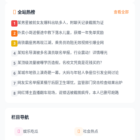
全站热榜
查看全部
某男星被前女友爆料出轨多人，附聊天记录截图为证
1
外卖小哥送餐途中救下落水儿童，获赠一年免单奖励
2
高铁霸座男再现江湖，乘务员劝阻无效视频引爆全网
3
某知名导演被多名演员联名举报，行业震动！详情曝光
4
某顶级流量被曝学历造假，名校文凭竟是花钱买的？
5
某城市地铁上演奇葩一幕，大妈与年轻人争座位引发全网讨论
6
网友实名举报某餐厅后厨卫生堪忧，监管部门突击检查结果出炉
7
网红博主直播翻车现场，说错话被截图疯传，本人已删号跑路
8
栏目导航
娱乐吃瓜
社会热点